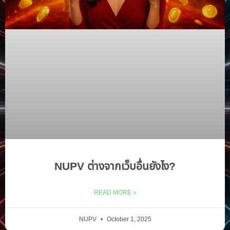
NUPV ต่างจากเว็บอื่นยังไง?
READ MORE »
NUPV
October 1, 2025