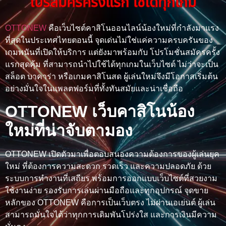
โปรสมัครครั้งแรก ใช้ได้ทุกเกม
OTTONEW
คือเว็บไซต์คาสิโนออนไลน์น้องใหม่ที่กำลังมาแรง
ที่สุดในประเทศไทยตอนนี้ จุดเด่นไม่ใช่แค่ความครบครันของ
เกมพนันที่เปิดให้บริการ แต่ยังมาพร้อมกับ โปรโมชั่นสมัครครั้ง
แรกสุดคุ้ม ที่สามารถนำไปใช้ได้ทุกเกมในเว็บไซต์ ไม่ว่าจะเป็น
สล็อต บาคาร่า หรือเกมคาสิโนสด ผู้เล่นใหม่จึงมีโอกาสเริ่มต้น
อย่างมั่นใจในแพลตฟอร์มที่ทั้งทันสมัยและน่าเชื่อถือ
OTTONEW เว็บคาสิโนน้อง
ใหม่ที่น่าจับตามอง
OTTONEW เปิดตัวมาเพื่อตอบสนองความต้องการของผู้เล่นยุค
ใหม่ ที่ต้องการความสะดวก รวดเร็ว และความปลอดภัย ด้วย
ระบบการทำงานที่เสถียร พร้อมการออกแบบเว็บไซต์ที่สวยงาม
ใช้งานง่าย รองรับการเล่นผ่านมือถือและทุกอุปกรณ์ จุดขาย
หลักของ OTTONEW คือการเป็นเว็บตรง ไม่ผ่านเอเย่นต์ ผู้เล่น
สามารถมั่นใจได้ว่าทุกการเดิมพันโปร่งใส และการเงินมีความ