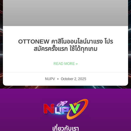
OTTONEW คาสิโนออนไลน์มาแรง โปร
สมัครครั้งแรก ใช้ได้ทุกเกม
READ MORE »
NUPV
October 2, 2025
เกี่ยวกับเรา