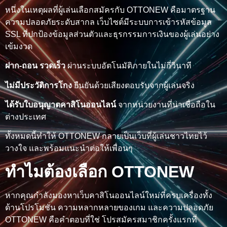
หนึ่งในเหตุผลที่ผู้เล่นเลือกสมัครกับ OTTONEW คือมาตรฐาน
ความปลอดภัยระดับสากล เว็บไซต์มีระบบการเข้ารหัสข้อมูล
SSL ที่ปกป้องข้อมูลส่วนตัวและธุรกรรมการเงินของผู้เล่นอย่าง
เข้มงวด
ฝาก-ถอน รวดเร็ว
ผ่านระบบอัตโนมัติภายในไม่กี่วินาที
ไม่มีประวัติการโกง
ยืนยันด้วยเสียงตอบรับจากผู้เล่นจริง
ได้รับใบอนุญาตคาสิโนออนไลน์
จากหน่วยงานที่น่าเชื่อถือใน
ต่างประเทศ
ทั้งหมดนี้ทำให้ OTTONEW กลายเป็นเว็บที่ผู้เล่นชาวไทยไว้
วางใจ และพร้อมแนะนำต่อให้เพื่อนๆ
ทำไมต้องเลือก OTTONEW
หากคุณกำลังมองหาเว็บคาสิโนออนไลน์ใหม่ที่ครบเครื่องทั้ง
ด้านโปรโมชั่น ความหลากหลายของเกม และความปลอดภัย
OTTONEW คือคำตอบที่ใช่ โปรสมัครสมาชิกครั้งแรกที่