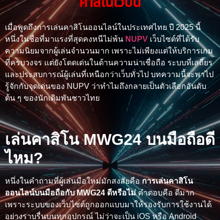
คาสิโนเว็บนี้
เมื่อพูดถึงการเล่นคาสิโนออนไลน์ในประเทศไทย ปี 2025 นี้
หนึ่งในชื่อที่มาแรงที่สุดคงหนีไม่พ้น
NUPV
เว็บไซต์ที่ได้รับ
ความนิยมจากผู้เล่นจำนวนมาก เพราะไม่เพียงแต่ให้บริการเกม
ที่ครบวงจร แต่ยังโดดเด่นในด้านความน่าเชื่อถือ ระบบที่เสถียร
และประสบการณ์ผู้เล่นที่เหนือกว่าเว็บทั่วไป บทความนี้จะพาไป
รู้จักกับจุดเด่นของ NUPV ว่าทำไมถึงกลายเป็นตัวเลือกอันดับ
ต้น ๆ ของนักเดิมพันชาวไทย
เล่นคาสิโน MWG24 บนมือถือดี
ไหม?
หนึ่งในคำถามที่ผู้เล่นมือใหม่มักสงสัยคือ
การเล่นคาสิโน
ออนไลน์บนมือถือกับ MWG24 ดีหรือไม่
คำตอบคือ ดีมาก
เพราะระบบของเว็บไซต์ถูกออกแบบมาให้รองรับการใช้งานได้
อย่างราบรื่นบนทุกอุปกรณ์ ไม่ว่าจะเป็น iOS หรือ Android