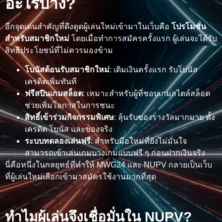
อะไรบ้าง?
อีกจุดเด่นสำคัญที่ดึงดูดผู้เล่นใหม่เข้ามาในเว็บคือ
โปรโมชั่น
สำหรับสมาชิกใหม่
โดยเมื่อทำการสมัครครั้งแรก ผู้เล่นจะได้รับ
สิทธิประโยชน์ที่ไม่ควรมองข้าม
โบนัสต้อนรับสมาชิกใหม่
: เติมเงินครั้งแรก รับโบนัส
เครดิตเพิ่มทันที
ฟรีสปินเกมสล็อต
: เหมาะสำหรับผู้ที่ชอบเกมสไตล์สล็อต
ช่วยเพิ่มโอกาสในการชนะ
สิทธิ์เข้าร่วมกิจกรรมพิเศษ
: ลุ้นรับของรางวัลมากมาย ทั้ง
เครดิต โบนัส และของจริง
ระบบทดลองเล่นฟรี
: สำหรับมือใหม่ที่ยังไม่มั่นใจ
สามารถเข้าเล่นเกมบางเกมแบบฟรี ๆ ก่อนฝากเงินจริง
นี่คือหนึ่งในกลยุทธ์ที่ทำให้ MWG24 และ NUPV กลายเป็นเว็บ
ที่ผู้เล่นใหม่เลือกเข้ามาสมัครใช้งานมากที่สุด
ทำไมผู้เล่นจึงเชื่อมั่นใน NUPV?