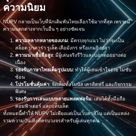
ความนิยม
NUPV กลายเป็นเว็บที่นักเดิมพันไทยเลือกใช้มากที่สุด เพราะมี
ความแตกต่างจากเว็บอื่น ๆ อย่างชัดเจน
ความหลากหลายของเกม
: มีครบทุกแนว ไม่ว่าจะเป็น
สล็อต บาคาร่า รูเล็ต เสือมังกร หรือเกมยิงปลา
ความน่าเชื่อถือสูง
: มีผู้เล่นจริงรีวิวและบอกต่ออย่างต่อ
เนื่อง
รองรับภาษาไทยเต็มรูปแบบ
: ทำให้ผู้เล่นเข้าใจง่าย ไม่ซับ
ซ้อน
โปรโมชั่นคุ้มค่า
: จัดเต็มทั้งโบนัส เครดิตฟรี และกิจกรรม
พิเศษ
รองรับการเล่นแบบหลายแพลตฟอร์ม
: เล่นได้ทั้งมือถือ
คอมพิวเตอร์ และแท็บเล็ต
ทั้งหมดนี้ทำให้ NUPV ไม่เพียงแต่เป็นเว็บคาสิโน แต่เป็นแหล่ง
รวมความบันเทิงที่ครบวงจรสำหรับผู้เล่นทุกคน