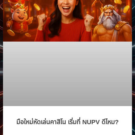
มือใหม่หัดเล่นคาสิโน เริ่มที่ NUPV ดีไหม?