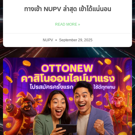
ทางเข้า NUPV ล่าสุด เข้าได้แน่นอน
READ MORE »
NUPV
September 29, 2025