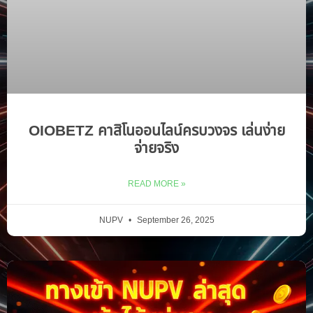
OIOBETZ คาสิโนออนไลน์ครบวงจร เล่นง่าย
จ่ายจริง
READ MORE »
NUPV
September 26, 2025