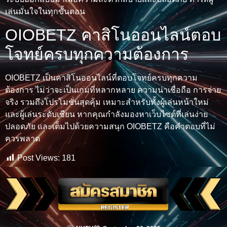
เล่นมั่นใจในทุกขั้นตอน
OIOBETZ คาสิโนออนไลน์ตอบ
โจทย์ครบทุกความต้องการ
OIOBETZ เป็นคาสิโนออนไลน์ที่ตอบโจทย์ครบทุกความ
ต้องการ ไม่ว่าจะเป็นเกมที่หลากหลาย ความน่าเชื่อถือ การจ่าย
จริง รวมถึงโปรโมชั่นสุดคุ้ม เหมาะสำหรับทั้งผู้เล่นหน้าใหม่
และผู้เล่นระดับเซียน หากคุณกำลังมองหาเว็บไซต์ที่เล่นง่าย
ปลอดภัย และเต็มไปด้วยความสนุก OIOBETZ คือคำตอบที่ไม่
ควรพลาด
Post Views:
181