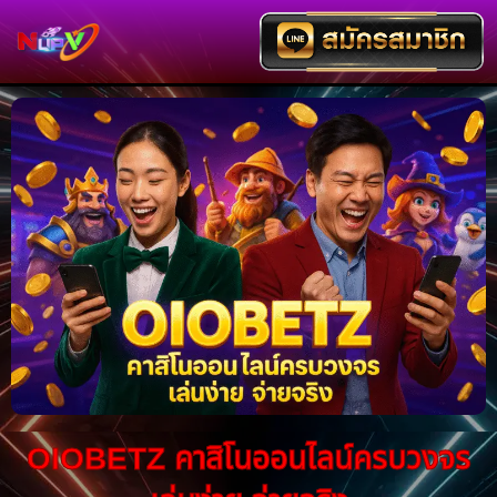
OIOBETZ คาสิโนออนไลน์ครบวงจร