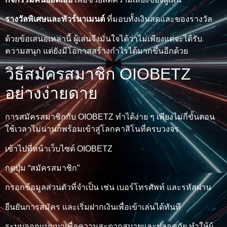
รางวัลพิเศษและทัวร์นาเมนต์
ที่มอบทั้งเงินสดและของรางวัล
ด้วยข้อเสนอเหล่านี้ ผู้เล่นจึงมั่นใจได้ว่าไม่เพียงแต่จะได้รับ
ความสนุก แต่ยังมีโอกาสสร้างกำไรได้มากขึ้นอีกด้วย
วิธีสมัครสมาชิก OIOBETZ
อย่างง่ายดาย
การสมัครสมาชิกกับ OIOBETZ ทำได้ง่าย ๆ เพียงไม่กี่ขั้นตอน
ใช้เวลาไม่นานก็พร้อมเข้าสู่โลกคาสิโนที่ครบวงจร
เข้าไปที่หน้าเว็บไซต์ OIOBETZ
กดปุ่ม “สมัครสมาชิก”
กรอกข้อมูลส่วนตัวที่จำเป็น เช่น เบอร์โทรศัพท์ และรหัสผ่าน
ยืนยันการสมัคร และเริ่มฝากเงินเพื่อเข้าเล่นได้ทันที
ระบบออกแบบมาเพื่อความสะดวกสบายและปลอดภัย ทำให้ผู้